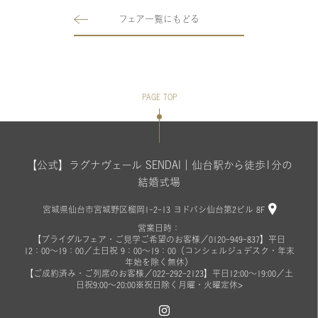
フェア一覧にもどる
PAGE TOP
【公式】ラグナヴェール SENDAI｜仙台駅から徒歩1分の
結婚式場
宮城県仙台市宮城野区榴岡1-2-13 ヨドバシ仙台第2ビル 8F
営業日時：
【ブライダルフェア・ご見学ご希望のお客様／0120-949-837】平日
12：00～19：00／土日祝 9：00～19：00（コンシェルジュデスク・年末
年始を除く無休）
【ご成約済み・ご列席のお客様／022-292-2123】平日12:00～19:00／土
日祝9:00～20:00※祝日除く月曜・火曜定休>