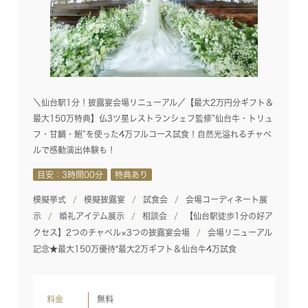
＼仙台駅1分！披露宴会場リニューアル／【最大2万円分ギフト＆
最大150万特典】仏3ツ星レストランシェフ監修”仙台牛・トリュ
フ・甘鯛・鮑”を使った4万フルコース試食！自然光溢れるチャペ
ルで感動演出体験も！
目安：3時間00分
特典あり
模擬挙式
模擬披露宴
試食会
会場コーディネート展
示
婚礼アイテム展示
相談会
【仙台駅徒歩1分の好ア
クセス】2つのチャペル×3つの披露宴会場
会場リニューアル
記念★最大150万優待*最大2万ギフト＆仙台牛4万試食
料金
無料