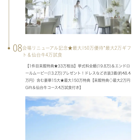
08
会場リニューアル記念★最大150万優待*最大2万ギフ
ト＆仙台牛4万試食
【1件目来館特典★33万相当】挙式料全額(19.8万)＆エンドロ
ールムービー(13.2万)プレゼント！ドレスなど衣装3着(約48.4
万円）含む豪華15大★最大150万特典【来館特典◇最大2万円
Gift＆仙台牛コース4万試食付き】