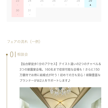
23
24
25
26
27
28
29
30
31
フェアの流れ（一例）
01
相談会
【仙台駅徒歩1分のアクセス】テイスト違いの2つのチャペル＆
3つの披露宴会場。160名まで収容可能な会場も！さらに150
万優待でお得に結婚式が叶う！初めての方も安心！経験豊富な
プランナーがお2人をサポートします♪