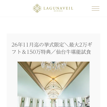
26年11月迄の挙式限定＼最大2万ギ
フト＆150万特典／仙台牛堪能試食