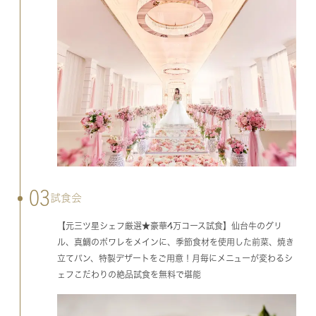
03
試食会
【元三ツ星シェフ厳選★豪華4万コース試食】仙台牛のグリ
ル、真鯛のポワレをメインに、季節食材を使用した前菜、焼き
立てパン、特製デザートをご用意！月毎にメニューが変わるシ
ェフこだわりの絶品試食を無料で堪能