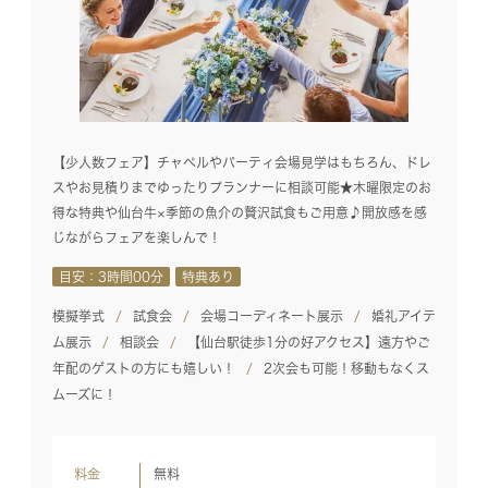
【少人数フェア】チャペルやパーティ会場見学はもちろん、ドレ
スやお見積りまでゆったりプランナーに相談可能★木曜限定のお
得な特典や仙台牛×季節の魚介の贅沢試食もご用意♪開放感を感
じながらフェアを楽しんで！
目安：3時間00分
特典あり
模擬挙式
試食会
会場コーディネート展示
婚礼アイテ
ム展示
相談会
【仙台駅徒歩1分の好アクセス】遠方やご
年配のゲストの方にも嬉しい！
2次会も可能！移動もなくス
ムーズに！
料金
無料