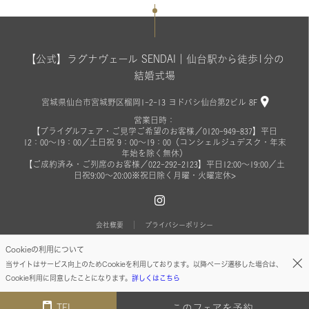
【公式】ラグナヴェール SENDAI｜仙台駅から徒歩1分の
結婚式場
宮城県仙台市宮城野区榴岡1-2-13 ヨドバシ仙台第2ビル 8F
営業日時：
【ブライダルフェア・ご見学ご希望のお客様／0120-949-837】平日
12：00～19：00／土日祝 9：00～19：00（コンシェルジュデスク・年末
年始を除く無休）
【ご成約済み・ご列席のお客様／022-292-2123】平日12:00～19:00／土
日祝9:00～20:00※祝日除く月曜・火曜定休>
会社概要
プライバシーポリシー
Cookieの利用について
© ON THE PAGE ALL RIGHTS RESERVED.
当サイトはサービス向上のためCookieを利用しております。以降ページ遷移した場合は、
Cookie利用に同意したことになります。
詳しくはこちら
TEL
このフェアを予約