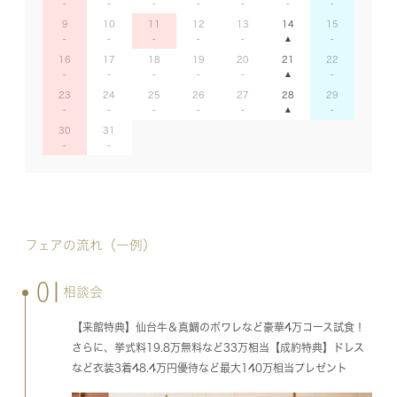
9
10
11
12
13
14
15
16
17
18
19
20
21
22
23
24
25
26
27
28
29
30
31
フェアの流れ（一例）
01
相談会
【来館特典】仙台牛＆真鯛のポワレなど豪華4万コース試食！
さらに、挙式料19.8万無料など33万相当【成約特典】ドレス
など衣装3着48.4万円優待など最大140万相当プレゼント