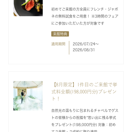
初めてご来館の方全員にフレンチ・ジャポ
ネの無料試食をご用意！ ※3時間のフェア
にご参加いただいた方が対象です
来館特典
適用期間
2026/07/24〜
2026/08/31
【8月限定】1件目のご来館で挙
式料全額(198,000円分)プレゼン
ト！
自然光の温もりに包まれるチャペルでゲス
トの皆様からの祝福を*思い出に残る挙式
をプレゼント(198,000円分) 対象：初め
てご来館・ご成約に限り適用