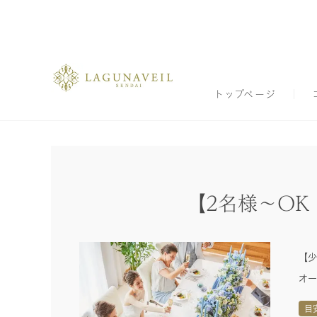
トップページ
【2名様～O
【少
オー
目