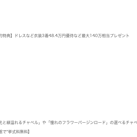
約特典】ドレスなど衣装3着48.4万円優待など最大140万相当プレゼント
光と緑溢れるチャペル」や「憧れのフラワーバージンロード」の選べるチャ
館で*挙式料無料】