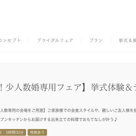
コンセプト
ブライダルフェア
プラン
挙式＆
K！少人数婚専用フェア】挙式体験＆
人数専用の会場をご用意】ご家族様での会食スタイルや、親しいご友人様を
プンキッチンからお届けする出来立ての料理でおもてなしが叶う♪
安：3時間00分
特典あり