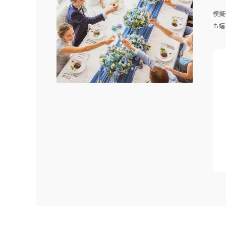
模擬
も嬉