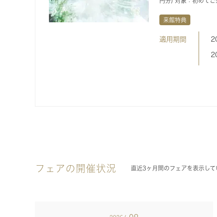
円分) 対象：初めて
来館特典
適用期間
2
2
フェアの開催状況
直近3ヶ月間のフェアを表示して