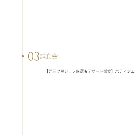
03
試食会
【元三ツ星シェフ厳選★デザート試食】パティシエ