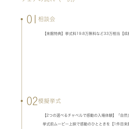
01
相談会
【来館特典】挙式料19.8万無料など33万相当【成
02
模擬挙式
【2つの選べるチャペルで感動の入場体験】「自然
挙式前ムービー上映で感動のひとときを【1件目来