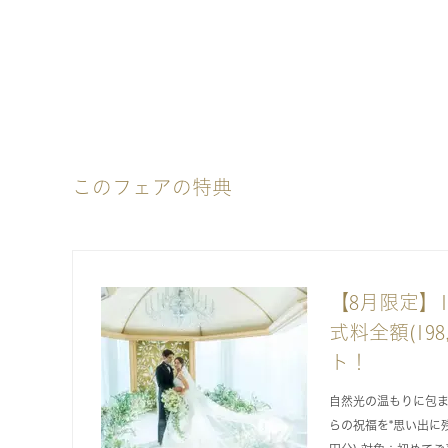
このフェアの特典
【8月限定】
式料全額(198
ト！
自然光の温もりに包
らの祝福を*思い出に残