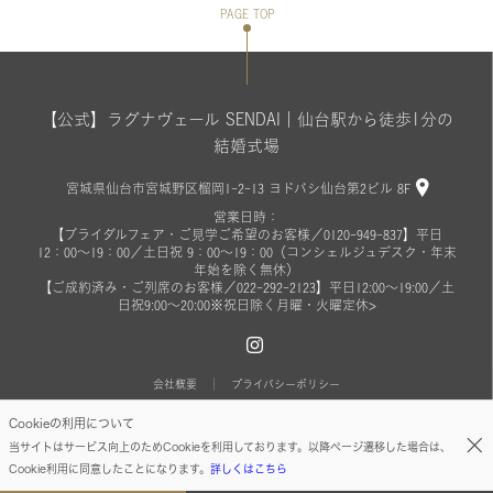
PAGE TOP
【公式】ラグナヴェール SENDAI｜仙台駅から徒歩1分の
結婚式場
宮城県仙台市宮城野区榴岡1-2-13 ヨドバシ仙台第2ビル 8F
営業日時：
【ブライダルフェア・ご見学ご希望のお客様／0120-949-837】平日
12：00～19：00／土日祝 9：00～19：00（コンシェルジュデスク・年末
年始を除く無休）
【ご成約済み・ご列席のお客様／022-292-2123】平日12:00～19:00／土
日祝9:00～20:00※祝日除く月曜・火曜定休>
会社概要
プライバシーポリシー
Cookieの利用について
© ON THE PAGE ALL RIGHTS RESERVED.
当サイトはサービス向上のためCookieを利用しております。以降ページ遷移した場合は、
Cookie利用に同意したことになります。
詳しくはこちら