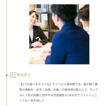
02
模擬挙式
【2つの選べるチャペル】チャペル入場体験では、扉が開く瞬
間の感動を一足早く体感。本番への期待感が膨らんで、カップ
ルに人気の体験☆見学中は写真撮影もOKなのでフォトジェニ
ックな一枚を残して