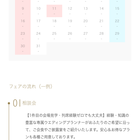
9
10
11
12
13
14
15
16
17
18
19
20
21
22
23
24
25
26
27
28
29
30
31
フェアの流れ（一例）
01
相談会
【1件目の会場見学・列席経験ゼロでも大丈夫】経験・知識の
豊富な専属ウエディングプランナーがおふたりのご希望に沿っ
て、ご会食やご披露宴をご紹介いたします。安心＆お得なプラ
ンも各種ご用意しております。