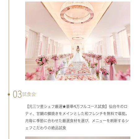
03
試食会
【元三ツ星シェフ厳選★豪華4万フルコース試食】仙台牛のロ
ティ、甘鯛の鱗焼きをメインとした和フレンチを無料で堪能。
月毎に季節に合わせた厳選食材を選び、メニューを刷新するシ
ェフこだわりの絶品試食