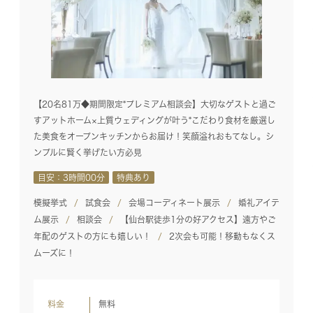
【20名81万◆期間限定*プレミアム相談会】大切なゲストと過ご
すアットホーム×上質ウェディングが叶う*こだわり食材を厳選し
た美食をオープンキッチンからお届け！笑顔溢れおもてなし。シ
ンプルに賢く挙げたい方必見
目安：3時間00分
特典あり
模擬挙式
試食会
会場コーディネート展示
婚礼アイテ
ム展示
相談会
【仙台駅徒歩1分の好アクセス】遠方やご
年配のゲストの方にも嬉しい！
2次会も可能！移動もなくス
ムーズに！
料金
無料