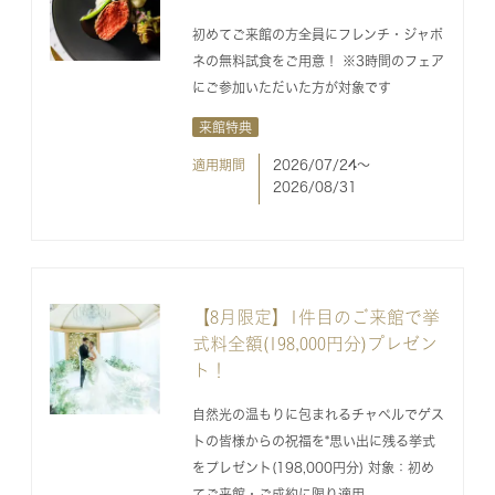
初めてご来館の方全員にフレンチ・ジャポ
ネの無料試食をご用意！ ※3時間のフェア
にご参加いただいた方が対象です
来館特典
適用期間
2026/07/24〜
2026/08/31
【8月限定】1件目のご来館で挙
式料全額(198,000円分)プレゼン
ト！
自然光の温もりに包まれるチャペルでゲス
トの皆様からの祝福を*思い出に残る挙式
をプレゼント(198,000円分) 対象：初め
てご来館・ご成約に限り適用