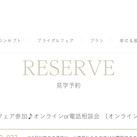
コンセプト
ブライダルフェア
プラン
挙式＆
RESERVE
見学予約
フェア参加♪オンラインor電話相談会 （オンライ