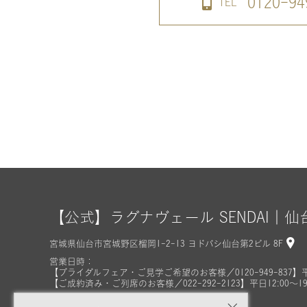
0120-94
TEL
【公式】ラグナヴェール SENDAI｜
宮城県仙台市宮城野区榴岡1-2-13 ヨドバシ仙台第2ビル 8F
営業日時：
【ブライダルフェア・ご見学ご希望のお客様／0120-949-837】
【ご成約済み・ご列席のお客様／022-292-2123】平日12:00～1