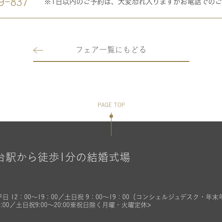
9-837
※1日以内のご予約は、大変恐れ入りますがお電話での
フェア一覧にもどる
PAGE TOP
仙台駅から徒歩1分の結婚式場
平日 12：00～19：00／土日祝 9：00～19：00（コンシェルジュデスク・年
9:00／土日祝9:00～20:00※祝日除く月曜・火曜定休>