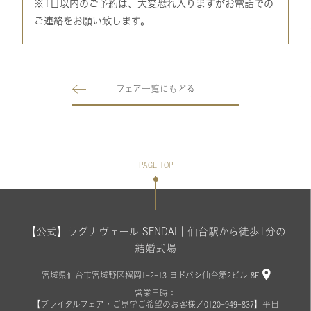
※1日以内のご予約は、大変恐れ入りますがお電話での
ご連絡をお願い致します。
フェア一覧にもどる
PAGE TOP
【公式】ラグナヴェール SENDAI｜仙台駅から徒歩1分の
結婚式場
宮城県仙台市宮城野区榴岡1-2-13 ヨドバシ仙台第2ビル 8F
営業日時：
【ブライダルフェア・ご見学ご希望のお客様／0120-949-837】平日